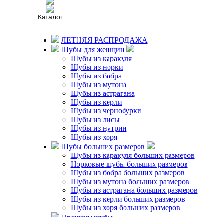
© Меховая фабрика “Соболь”,
Каталог
2008 - 2026
ЛЕТНЯЯ РАСПРОДАЖА
Каталог
Шубы для женщин
Мужчинам
Шубы из каракуля
Женщинам
Шубы из норки
Шубы из бобра
Как купить?
Доставка
Шубы из мутона
и оплата
Шубы из астрагана
Бесплатная
Шубы из керли
доставка
Шубы из чернобурки
Рассрочка
Шубы из лисы
Гарантии
Шубы из нутрии
Шубы из хоря
О нас
Шубы больших размеров
О нас
Шубы из каракуля больших размеров
Новости
Норковые шубы больших размеров
фабрики
Шубы из бобра больших размеров
Отзывы
Шубы из мутона больших размеров
Статьи
Шубы из астрагана больших размеров
Контакты
Шубы из керли больших размеров
Шубы из хоря больших размеров
Пошив на заказ