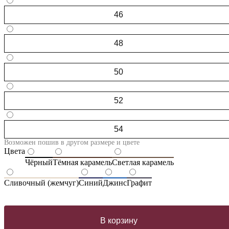
46
48
50
52
54
Возможен пошив в другом размере и цвете
Цвета
Чёрный
Тёмная карамель
Светлая карамель
Сливочный (жемчуг)
Синий
Джинс
Графит
В корзину