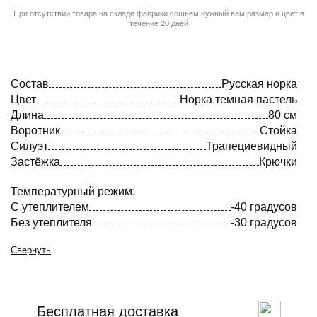
При отсутствии товара на складе фабрики сошьём нужный вам размер и цвет в
течение 20 дней
Состав
Русская норка
Цвет
Норка темная пастель
Длина
80 см
Воротник
Стойка
Силуэт
Трапециевидный
Застёжка
Крючки
Температурный режим:
С утеплителем
-40 градусов
Без утеплителя
-30 градусов
Свернуть
Бесплатная доставка