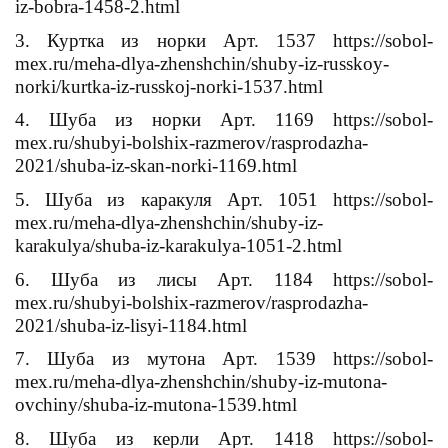
iz-bobra-1458-2.html
3. Куртка из норки Арт. 1537 https://sobol-
mex.ru/meha-dlya-zhenshchin/shuby-iz-russkoy-
norki/kurtka-iz-russkoj-norki-1537.html
4. Шуба из норки Арт. 1169 https://sobol-
mex.ru/shubyi-bolshix-razmerov/rasprodazha-
2021/shuba-iz-skan-norki-1169.html
5. Шуба из каракуля Арт. 1051 https://sobol-
mex.ru/meha-dlya-zhenshchin/shuby-iz-
karakulya/shuba-iz-karakulya-1051-2.html
6. Шуба из лисы Арт. 1184 https://sobol-
mex.ru/shubyi-bolshix-razmerov/rasprodazha-
2021/shuba-iz-lisyi-1184.html
7. Шуба из мутона Арт. 1539 https://sobol-
mex.ru/meha-dlya-zhenshchin/shuby-iz-mutona-
ovchiny/shuba-iz-mutona-1539.html
8. Шуба из керли Арт. 1418 https://sobol-