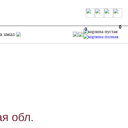
0
0
0
а заказ
ая обл.