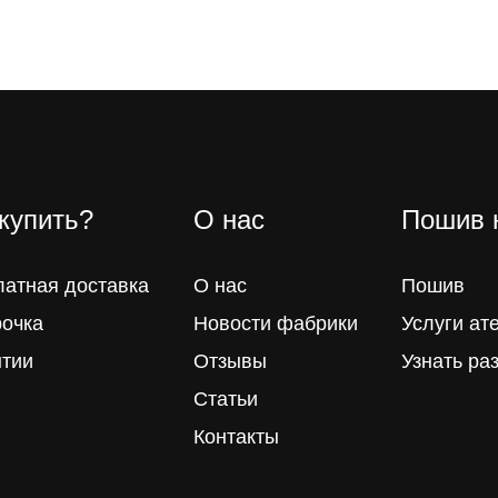
 купить?
О нас
Пошив 
латная доставка
О нас
Пошив
рочка
Новости фабрики
Услуги ат
нтии
Отзывы
Узнать ра
Статьи
Контакты