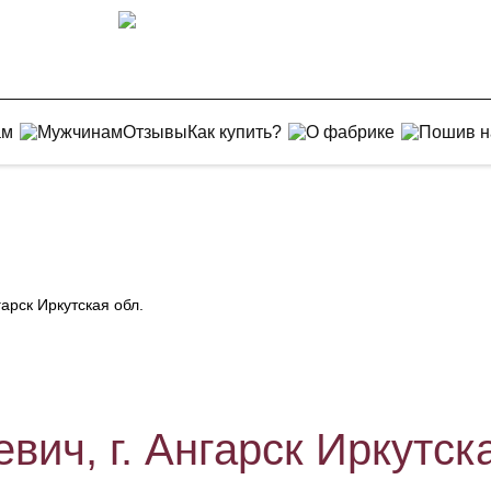
ам
Мужчинам
Отзывы
Как купить?
О фабрике
Пошив н
гарск Иркутская обл.
вич, г. Ангарск Иркутск