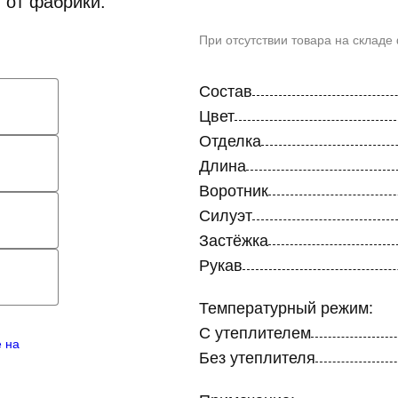
 от фабрики.
При отсутствии товара на складе
Состав
Цвет
Отделка
Длина
Воротник
Силуэт
Застёжка
Рукав
Температурный режим:
С утеплителем
е на
Без утеплителя