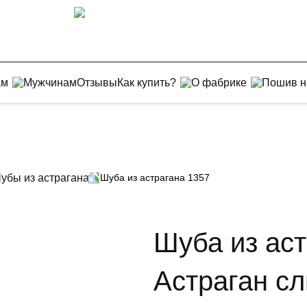
ам
Мужчинам
Отзывы
Как купить?
О фабрике
Пошив н
убы из астрагана
Шуба из астрагана 1357
Шуба из аст
Астраган с