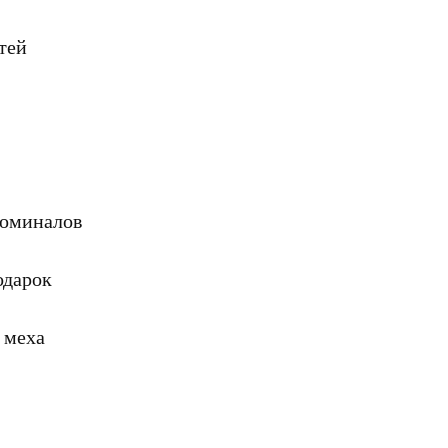
тей
номиналов
одарок
 меха