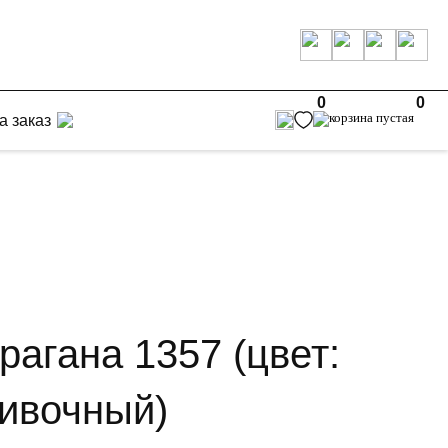
0
0
а заказ
рагана 1357 (цвет:
ливочный)