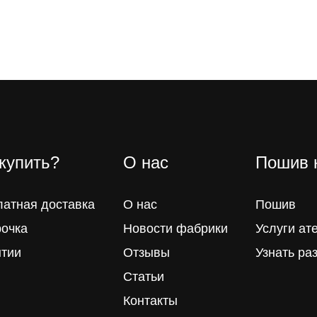
 купить?
О нас
Пошив 
латная доставка
О нас
Пошив
рочка
Новости фабрики
Услуги ат
нтии
Отзывы
Узнать ра
Статьи
Контакты