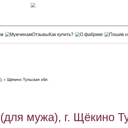
ам
Мужчинам
Отзывы
Как купить?
О фабрике
Пошив н
, г. Щёкино Тульская обл.
(для мужа), г. Щёкино Т